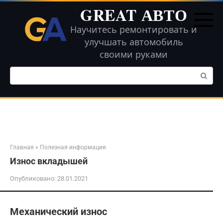
Перейти
GREAT АВТО
к
контенту
Научитесь ремонтировать и
улучшать автомобиль
своими руками
Поиск:
Главная
»
Полезная информация
Износ вкладышей
Опубликовано:
28.01.2021
Механический износ