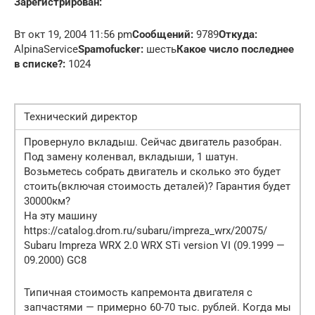
Зарегистрирован:
Вт окт 19, 2004 11:56 pm
Сообщений:
9789
Откуда:
AlpinaService
Spamofucker:
шесть
Какое число последнее
в списке?:
1024
Технический директор
Провернуло вкладыш. Сейчас двигатель разобран.
Под замену коленвал, вкладыши, 1 шатун.
Возьметесь собрать двигатель и сколько это будет
стоить(включая стоимость деталей)? Гарантия будет
30000км?
На эту машину
https://catalog.drom.ru/subaru/impreza_wrx/20075/
Subaru Impreza WRX 2.0 WRX STi version VI (09.1999 —
09.2000) GC8
Типичная стоимость капремонта двигателя с
запчастями — примерно 60-70 тыс. рублей. Когда мы