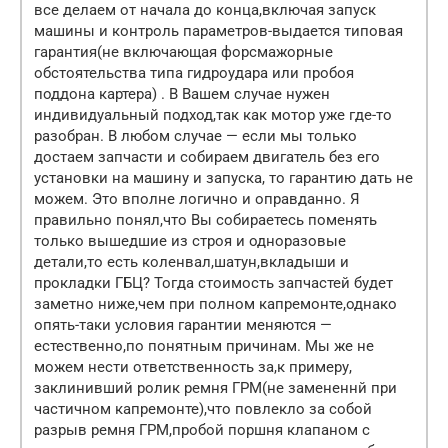
все делаем от начала до конца,включая запуск
машины и контроль параметров-выдается типовая
гарантия(не включающая форсмажорные
обстоятельства типа гидроудара или пробоя
поддона картера) . В Вашем случае нужен
индивидуальный подход,так как мотор уже где-то
разобран. В любом случае — если мы только
достаем запчасти и собираем двигатель без его
установки на машину и запуска, то гарантию дать не
можем. Это вполне логично и оправданно. Я
правильно понял,что Вы собираетесь поменять
только вышедшие из строя и одноразовые
детали,то есть коленвал,шатун,вкладыши и
прокладки ГБЦ? Тогда стоимость запчастей будет
заметно ниже,чем при полном капремонте,однако
опять-таки условия гарантии меняются —
естественно,по понятным причинам. Мы же не
можем нести ответственность за,к примеру,
заклинивший ролик ремня ГРМ(не замененнй при
частичном капремонте),что повлекло за собой
разрыв ремня ГРМ,пробой поршня клапаном с