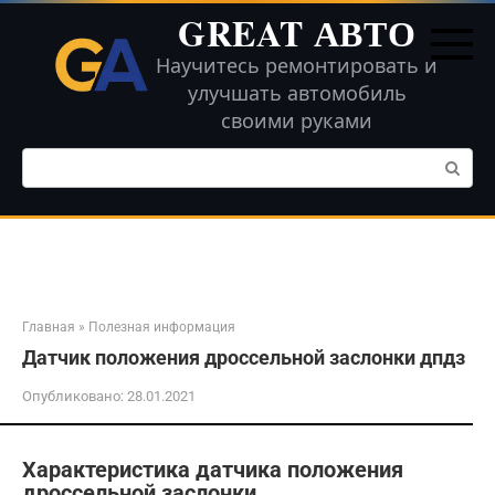
Перейти
GREAT АВТО
к
контенту
Научитесь ремонтировать и
улучшать автомобиль
своими руками
Поиск:
Главная
»
Полезная информация
Датчик положения дроссельной заслонки дпдз
Опубликовано:
28.01.2021
Характеристика датчика положения
дроссельной заслонки