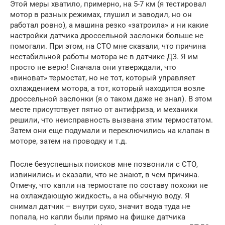
Этой меры хватило, примерно, на 5-7 км (я тестировал
мотор в разных режимах, глушил и заводил, но он
работал ровно), а машина резко «затроила» и ни какие
настройки датчика дроссельной заслонки больше не
помогали. При этом, на СТО мне сказали, что причина
нестабильной работы мотора не в датчике ДЗ. Я им
просто не верю! Сначала они утверждали, что
«виноват» термостат, но не тот, который управляет
охлаждением мотора, а тот, который находится возле
дроссельной заслонки (я о таком даже не знал). В этом
месте присутствует пятно от антифриза, и механики
решили, что неисправность вызвана этим термостатом.
Затем они еще подумали и переключились на клапан в
моторе, затем на проводку и т.д.
После безуспешных поисков мне позвонили с СТО,
извинились и сказали, что не знают, в чем причина.
Отмечу, что капли на термостате по составу похожи не
на охлаждающую жидкость, а на обычную воду. Я
снимал датчик – внутри сухо, значит вода туда не
попала, но капли были прямо на фишке датчика