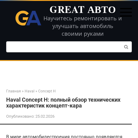
Перейти
GREAT АВТО
к
контенту
Научитесь ремонтировать и
улучшать автомобиль
своими руками
Поиск:
Главная
»
Haval
»
Concept H
Haval Concept H: полный обзор технических
характеристик концепт-кара
Опубликовано:
25.02.2026
В мире автомобилестроения постоянно появляются