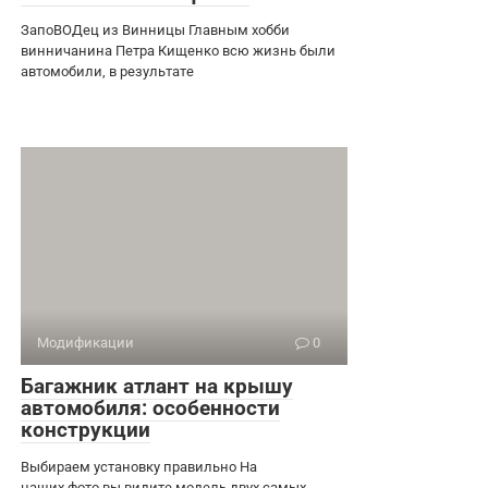
ЗапоВОДец из Винницы Главным хобби
винничанина Петра Кищенко всю жизнь были
автомобили, в результате
Модификации
0
Багажник атлант на крышу
автомобиля: особенности
конструкции
Выбираем установку правильно На
наших фото вы видите модель двух самых