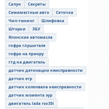
Сапун
Секреты
Семиместные авто
Сеточка
Чип-тюнинг
Шлифовка
Шторки
ЭБУ
Японские автомасла
гофра глушителя
гофра на приору
гтд на двигатель
датчик детонации неисправности
датчик егр
датчик коленвала неисправности
датчик момента эур
двигатель lada rso35l