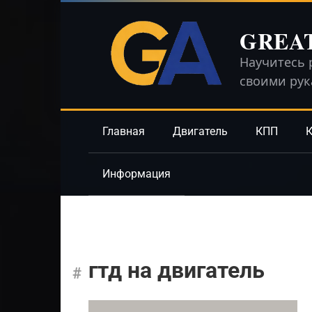
Перейти
к
GREA
контенту
Научитесь 
своими ру
Главная
Двигатель
КПП
К
Информация
гтд на двигатель