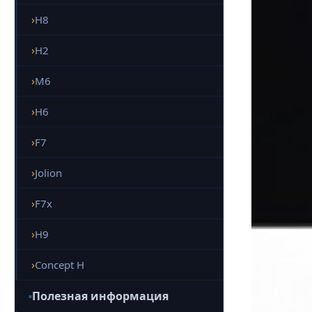
H8
H2
M6
H6
F7
Jolion
F7x
H9
Concept H
Полезная информация