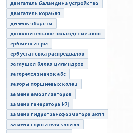
двигатель баландина устройство
двигатель корабля
дизель обороты
дополнительное охлаждение акпп
ер6 метки грм
ер6 установка распредвалов
заглушки блока цилиндров
загорелся значок абс
зазоры поршневых колец
замена амортизаторов
замена генератора k7j
замена гидротрансформатора акпп
замена глушителя калина