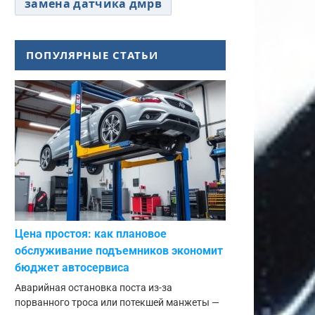
замена датчика дмрв
ПОПУЛЯРНЫЕ СТАТЬИ
Цена простоя: как плановое
обслуживание подъемников экономит
бюджет автосервиса
Аварийная остановка поста из-за
порванного троса или потекшей манжеты —