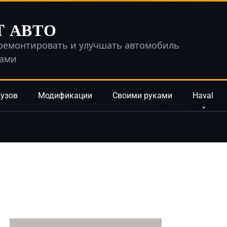
T АВТО
ремонтировать и улучшать автомобиль
ками
узов
Модификации
Своими руками
Haval