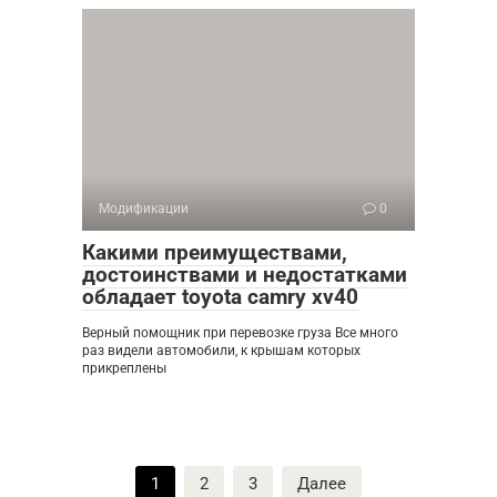
Модификации
0
Какими преимуществами,
достоинствами и недостатками
обладает toyota camry xv40
Верный помощник при перевозке груза Все много
раз видели автомобили, к крышам которых
прикреплены
Пагинация
1
2
3
Далее