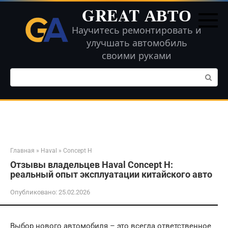
Перейти
GREAT АВТО
к
контенту
Научитесь ремонтировать и
улучшать автомобиль
своими руками
Поиск:
Главная
»
Haval
»
Concept H
Отзывы владельцев Haval Concept H:
реальный опыт эксплуатации китайского авто
Опубликовано:
25.02.2026
Выбор нового автомобиля – это всегда ответственное