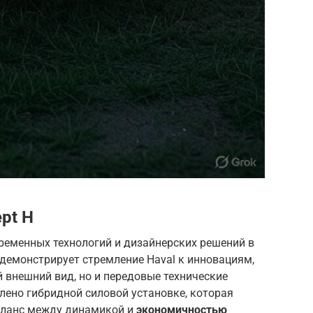
pt H
временных технологий и дизайнерских решений в
демонстрирует стремление Haval к инновациям,
 внешний вид, но и передовые технические
лено гибридной силовой установке, которая
аланс между динамикой и
экономичностью