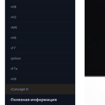
H8
H2
M6
H6
F7
Jolion
F7x
H9
Concept H
Полезная информация