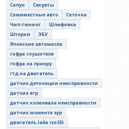
Сапун
Секреты
Семиместные авто
Сеточка
Чип-тюнинг
Шлифовка
Шторки
ЭБУ
Японские автомасла
гофра глушителя
гофра на приору
гтд на двигатель
датчик детонации неисправности
датчик егр
датчик коленвала неисправности
датчик момента эур
двигатель lada rso35l