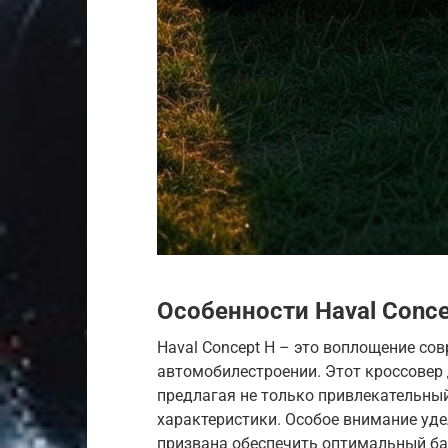
Особенности Haval Conce
Haval Concept H – это воплощение со
автомобилестроении. Этот кроссовер 
предлагая не только привлекательный
характеристики. Особое внимание уде
призвана обеспечить оптимальный б