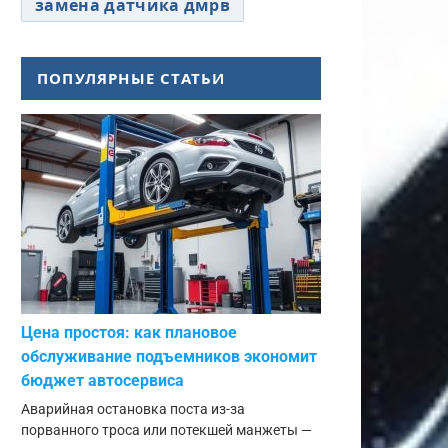
замена датчика дмрв
ПОПУЛЯРНЫЕ СТАТЬИ
Цена простоя: как плановое
обслуживание подъемников экономит
бюджет автосервиса
Аварийная остановка поста из-за
порванного троса или потекшей манжеты —