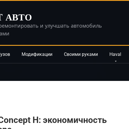
T АВТО
ремонтировать и улучшать автомобиль
ками
узов
Модификации
Своими руками
Haval
 Concept H: экономичность