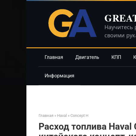
Перейти
к
GREA
контенту
Научитесь 
своими ру
Главная
Двигатель
КПП
К
Информация
Главная
»
Haval
»
Concept H
Расход топлива Haval