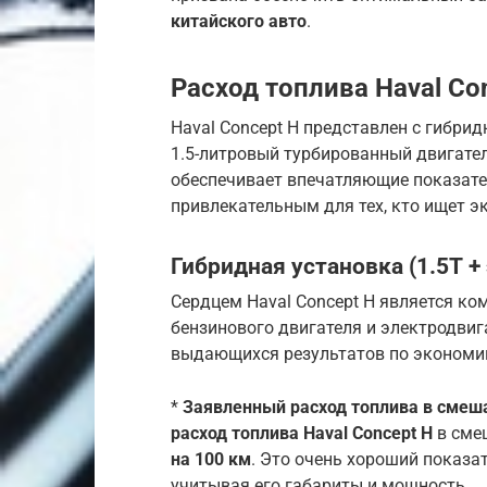
китайского авто
.
Расход топлива Haval Co
Haval Concept H представлен с гибри
1.5-литровый турбированный двигател
обеспечивает впечатляющие показат
привлекательным для тех, кто ищет 
Гибридная установка (1.5Т +
Сердцем Haval Concept H является ко
бензинового двигателя и электродвиг
выдающихся результатов по экономии
*
Заявленный расход топлива в смеш
расход топлива Haval Concept H
в смеш
на 100 км
. Это очень хороший показа
учитывая его габариты и мощность.