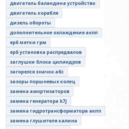
двигатель баландина устройство
двигатель корабля
дизель обороты
дополнительное охлаждение акпп
ер6 метки грм
ер6 установка распредвалов
заглушки блока цилиндров
загорелся значок абс
зазоры поршневых колец
замена амортизаторов
замена генератора k7j
замена гидротрансформатора акпп
замена глушителя калина