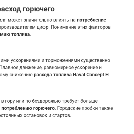
асход горючего
иля может значительно влиять на
потребление
 производителем цифр. Понимание этих факторов
омию топлива
.
кими ускорениями и торможениями существенно
 Плавное движение, равномерное ускорение и
ному снижению
расхода топлива Haval Concept H
.
 в гору или по бездорожью требует больше
у
потреблению горючего
. Городские пробки также
остоянных остановок и стартов.