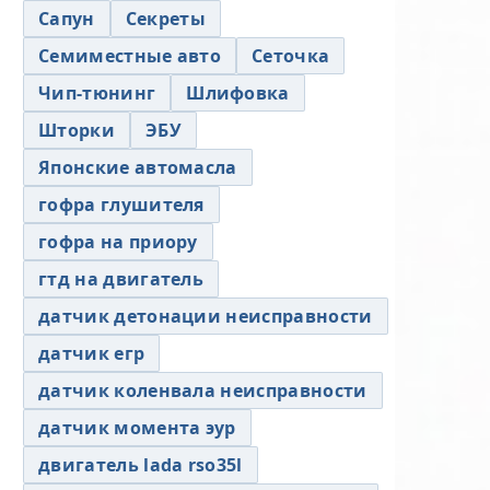
Сапун
Секреты
Семиместные авто
Сеточка
Чип-тюнинг
Шлифовка
Шторки
ЭБУ
Японские автомасла
гофра глушителя
гофра на приору
гтд на двигатель
датчик детонации неисправности
датчик егр
датчик коленвала неисправности
датчик момента эур
двигатель lada rso35l