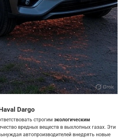
Haval Dargo
тветствовать строгим
экологическим
ичество вредных веществ в выхлопных газах. Эти
вынуждая автопроизводителей внедрять новые