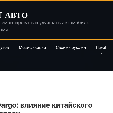
T АВТО
ремонтировать и улучшать автомобиль
ками
узов
Модификации
Своими руками
Haval
argo: влияние китайского