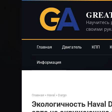
Перейти
к
GREA
контенту
Научитесь 
своими ру
Главная
Двигатель
КПП
К
Информация
Главная
»
Haval
»
Dargo
Экологичность Haval D