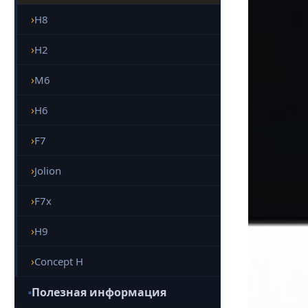
H8
H2
M6
H6
F7
Jolion
F7x
H9
Concept H
Полезная информация