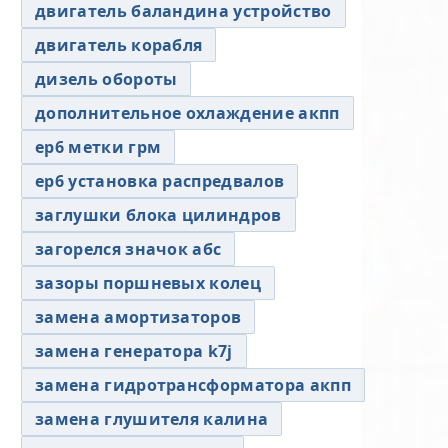
двигатель баландина устройство
двигатель корабля
дизель обороты
дополнительное охлаждение акпп
ер6 метки грм
ер6 установка распредвалов
заглушки блока цилиндров
загорелся значок абс
зазоры поршневых колец
замена амортизаторов
замена генератора k7j
замена гидротрансформатора акпп
замена глушителя калина