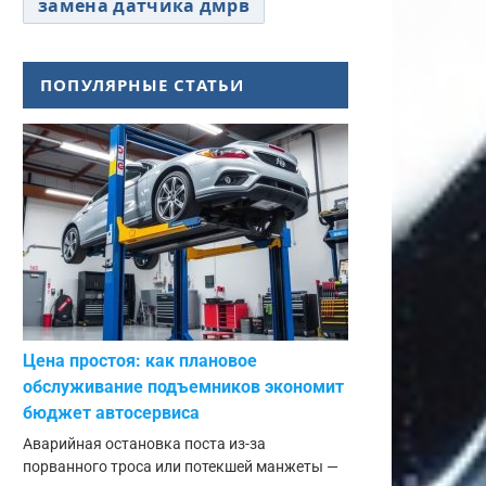
замена датчика дмрв
ПОПУЛЯРНЫЕ СТАТЬИ
Цена простоя: как плановое
обслуживание подъемников экономит
бюджет автосервиса
Аварийная остановка поста из-за
порванного троса или потекшей манжеты —