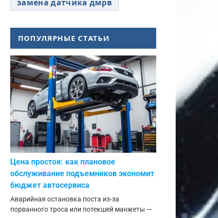
замена датчика дмрв
ПОПУЛЯРНЫЕ СТАТЬИ
Цена простоя: как плановое
обслуживание подъемников экономит
бюджет автосервиса
Аварийная остановка поста из-за
порванного троса или потекшей манжеты —