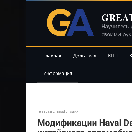
Перейти
к
GREA
контенту
Научитесь 
своими ру
Главная
Двигатель
КПП
К
Информация
Главная
»
Haval
»
Dargo
Модификации Haval Da