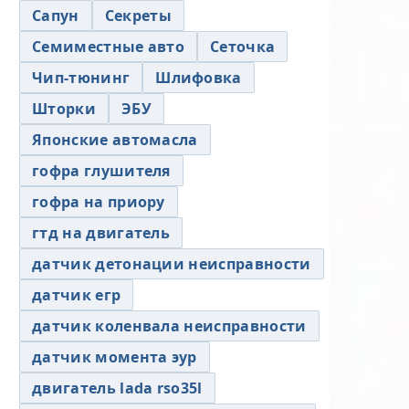
Сапун
Секреты
Семиместные авто
Сеточка
Чип-тюнинг
Шлифовка
Шторки
ЭБУ
Японские автомасла
гофра глушителя
гофра на приору
гтд на двигатель
датчик детонации неисправности
датчик егр
датчик коленвала неисправности
датчик момента эур
двигатель lada rso35l