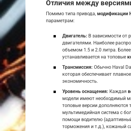
Отличия между версиями
Помимо типа привода,
модификации H
параметрам:
Двигатель:
В зависимости от 
двигателями. Наиболее распр
объемом 1.5 и 2.0 литра. Боле
устанавливается на топовые
к
Трансмиссия:
Обычно Haval Da
которая обеспечивает плавно
экономичность.
Уровень оснащения:
Каждая
в
модели имеют необходимый ми
топовые версии дополняются 
мультимедийная система с бо
помощи водителю (адаптивный
торможения и т.д.), кожаный са