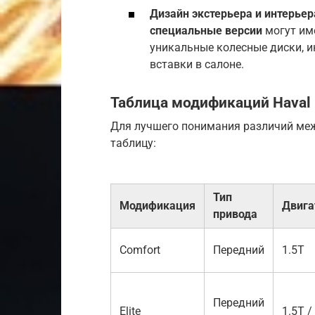
Дизайн экстерьера и интерьер
специальные версии
могут им
уникальные колесные диски, и
вставки в салоне.
Таблица модификаций Haval 
Для лучшего понимания различий м
таблицу:
Тип
Модификация
Двига
привода
Comfort
Передний
1.5T
Передний
Elite
1.5T /