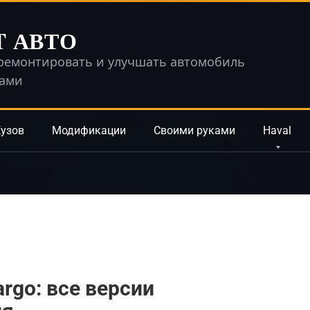
T АВТО
ремонтировать и улучшать автомобиль
ками
узов
Модификации
Своими руками
Haval
rgo: все версии