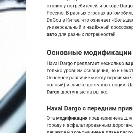
отклик у потребителей, и вскоре Darg
Россию. В разных странах автомобиль
DaGou в Китае, что означает «Большая
универсальный и надёжный кроссове
авто
для разных потребностей.
Основные модификации 
Haval Dargo предлагает несколько
вар
только уровнем оснащения, но и нек
Основное различие между версиями ча
полный) и списке доступных опций. 
Dargo
, доступные на рынке.
Haval Dargo с передним при
Эта
модификация
предназначена для 
городу и асфальтированным дорогам.
дешевле и экономичнее в плане расхо