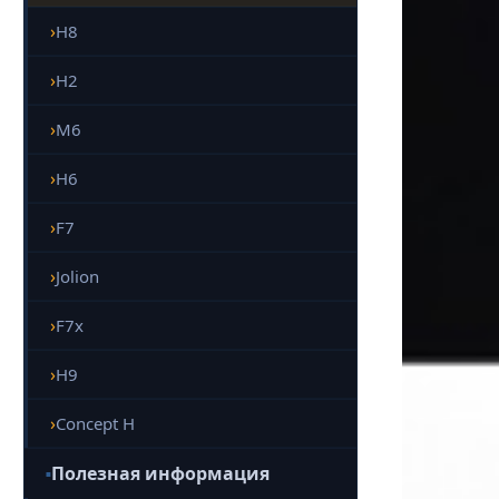
H8
H2
M6
H6
F7
Jolion
F7x
H9
Concept H
Полезная информация