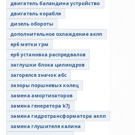
двигатель баландина устройство
двигатель корабля
дизель обороты
дополнительное охлаждение акпп
ер6 метки грм
ер6 установка распредвалов
заглушки блока цилиндров
загорелся значок абс
зазоры поршневых колец
замена амортизаторов
замена генератора k7j
замена гидротрансформатора акпп
замена глушителя калина