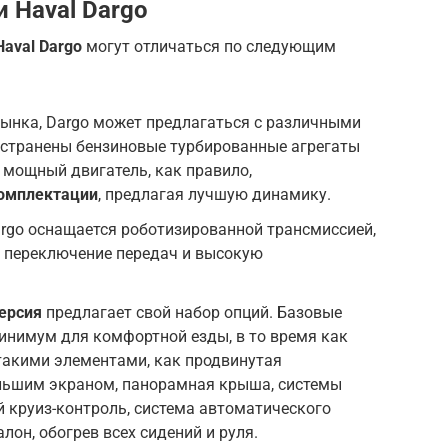
 Haval Dargo
aval Dargo
могут отличаться по следующим
рынка, Dargo может предлагаться с различными
остранены бензиновые турбированные агрегаты
е мощный двигатель, как правило,
омплектации
, предлагая лучшую динамику.
rgo оснащается роботизированной трансмиссией,
е переключение передач и высокую
ерсия
предлагает свой набор опций. Базовые
нимум для комфортной езды, в то время как
такими элементами, как продвинутая
льшим экраном, панорамная крыша, системы
 круиз-контроль, система автоматического
лон, обогрев всех сидений и руля.