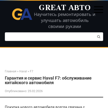
Перейти
GREAT АВТО
к
контенту
Научитесь ремонтировать и
улучшать автомобиль
своими руками
Поиск:
Главная
»
Haval
»
F7
Гарантия и сервис Haval F7: обслуживание
китайского автомобиля
Опубликовано:
25.02.2026
Покупка нового автомобиля всегда связана с