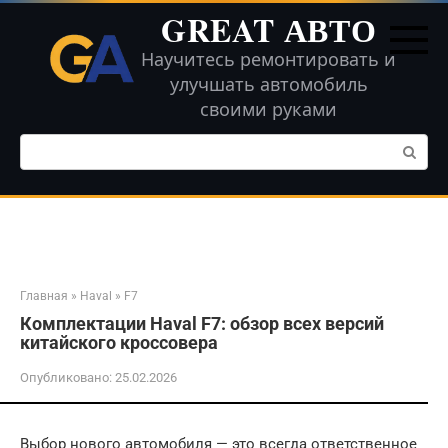
Перейти
GREAT АВТО
к
контенту
Научитесь ремонтировать и
улучшать автомобиль
своими руками
Поиск:
Главная
»
Haval
»
F7
Комплектации Haval F7: обзор всех версий
китайского кроссовера
Опубликовано:
25.02.2026
Выбор нового автомобиля — это всегда ответственное