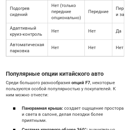
Нет (только
Подогрев
Перед
передние
Передние
сидений
и задн
опционально)
Адаптивный
Нет
Нет
Да
круиз-контроль
Автоматическая
Нет
Нет
Нет
парковка
Популярные опции китайского авто
Среди большого разнообразия
опций F7
, некоторые
пользуются особой популярностью у покупателей. К
ним можно отнести:
Панорамная крыша:
создает ощущение простора
и света в салоне, делая поездки более
приятными.
Система кругового обзора 360°:
значительно