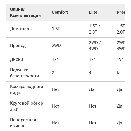
Опция/
Comfort
Elite
Premi
Комплектация
1.5T /
1.5T /
Двигатель
1.5T
2.0T
2.0T
2WD /
2WD /
Привод
2WD
4WD
4WD
Диски
17″
17″
19″
Подушки
2
4
6
безопасности
Камера заднего
Нет
Да
Да
вида
Круговой обзор
Нет
Нет
Да
360°
Панорамная
Нет
Нет
Да
крыша