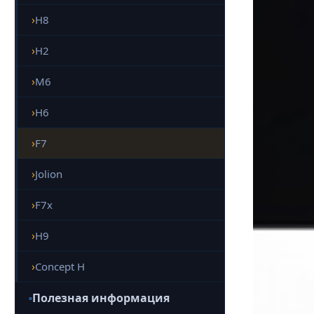
H8
H2
M6
H6
F7
Jolion
F7x
H9
Concept H
Полезная информация