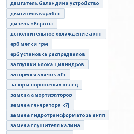
двигатель баландина устройство
двигатель корабля
дизель обороты
дополнительное охлаждение акпп
ер6 метки грм
ер6 установка распредвалов
заглушки блока цилиндров
загорелся значок абс
зазоры поршневых колец
замена амортизаторов
замена генератора k7j
замена гидротрансформатора акпп
замена глушителя калина