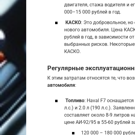
двигателя, стажа водителя и е
000–15 000 рублей в год.
КАСКО
: Это добровольное, но
нового автомобиля. Цена КАСК
рублей в год, в зависимости о
выбранных рисков. Некоторые 
КАСКО.
Регулярные эксплуатацион
К этим затратам относятся те, что в
автомобиля
:
Топливо
: Haval F7 оснащаетс
л.с.) и 2.0 л (190 л.с.). Заяв
составляет около 8-9 литров на
цене АИ-92/95 в 55-60 рублей 
120 000 – 180 000 рубле