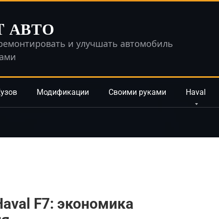
T АВТО
ремонтировать и улучшать автомобиль
ками
узов
Модификации
Своими руками
Haval
aval F7: экономика