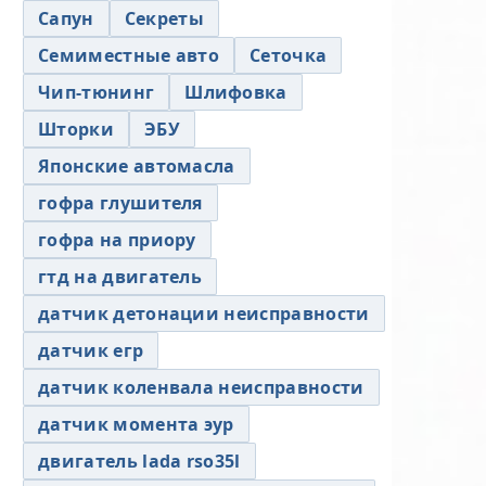
Сапун
Секреты
Семиместные авто
Сеточка
Чип-тюнинг
Шлифовка
Шторки
ЭБУ
Японские автомасла
гофра глушителя
гофра на приору
гтд на двигатель
датчик детонации неисправности
датчик егр
датчик коленвала неисправности
датчик момента эур
двигатель lada rso35l