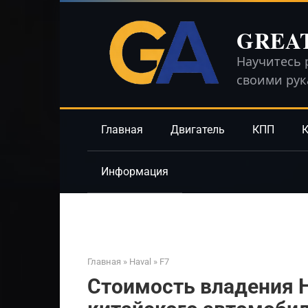
Перейти
к
GREA
контенту
Научитесь 
своими ру
Главная
Двигатель
КПП
К
Информация
Главная
»
Haval
»
F7
Стоимость владения H