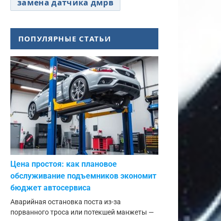
замена датчика дмрв
ПОПУЛЯРНЫЕ СТАТЬИ
Цена простоя: как плановое
обслуживание подъемников экономит
бюджет автосервиса
Аварийная остановка поста из-за
порванного троса или потекшей манжеты —