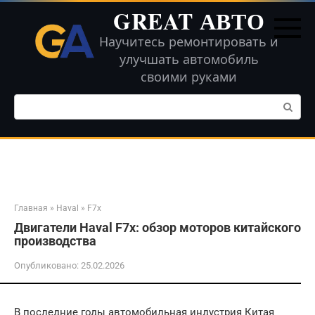
Перейти
GREAT АВТО
к
контенту
Научитесь ремонтировать и
улучшать автомобиль
своими руками
Поиск:
Главная
»
Haval
»
F7x
Двигатели Haval F7x: обзор моторов китайского
производства
Опубликовано:
25.02.2026
В последние годы автомобильная индустрия Китая