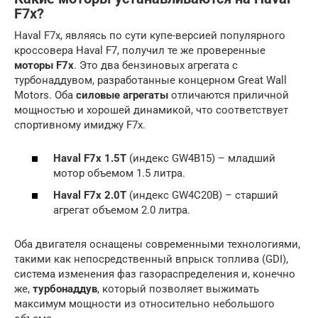
F7x?
Haval F7x, являясь по сути купе-версией популярного
кроссовера Haval F7, получил те же проверенные
моторы F7x
. Это два бензиновых агрегата с
турбонаддувом, разработанные концерном Great Wall
Motors. Оба
силовые агрегаты
отличаются приличной
мощностью и хорошей динамикой, что соответствует
спортивному имиджу F7x.
Haval F7x 1.5T
(индекс GW4B15) – младший
мотор объемом 1.5 литра.
Haval F7x 2.0T
(индекс GW4C20B) – старший
агрегат объемом 2.0 литра.
Оба двигателя оснащены современными технологиями,
такими как непосредственный впрыск топлива (GDI),
система изменения фаз газораспределения и, конечно
же,
турбонаддув
, который позволяет выжимать
максимум мощности из относительно небольшого