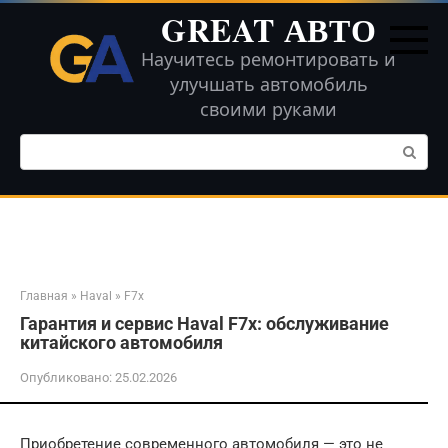
Перейти
GREAT АВТО
к
контенту
Научитесь ремонтировать и
улучшать автомобиль
своими руками
Поиск:
Главная
»
Haval
»
F7x
Гарантия и сервис Haval F7x: обслуживание
китайского автомобиля
Опубликовано:
25.02.2026
Приобретение современного автомобиля — это не