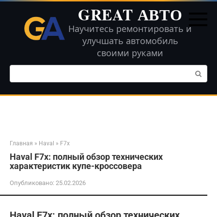
Перейти
GREAT АВТО
к
контенту
Научитесь ремонтировать и
улучшать автомобиль
своими руками
Поиск:
Главная
»
Haval
»
F7x
Haval F7x: полный обзор технических
характеристик купе-кроссовера
Опубликовано:
25.02.2026
Haval F7x: полный обзор технических