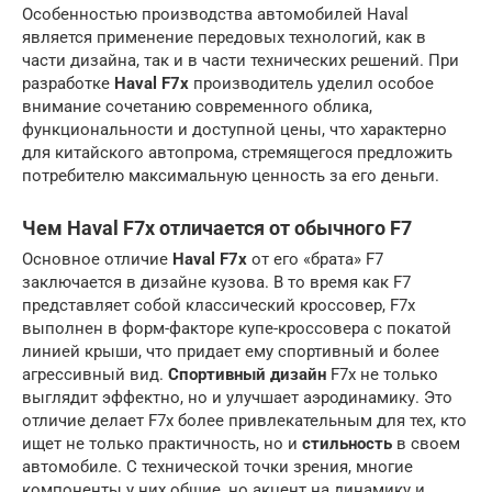
Особенностью производства автомобилей Haval
является применение передовых технологий, как в
части дизайна, так и в части технических решений. При
разработке
Haval F7x
производитель уделил особое
внимание сочетанию современного облика,
функциональности и доступной цены, что характерно
для китайского автопрома, стремящегося предложить
потребителю максимальную ценность за его деньги.
Чем Haval F7x отличается от обычного F7
Основное отличие
Haval F7x
от его «брата» F7
заключается в дизайне кузова. В то время как F7
представляет собой классический кроссовер, F7x
выполнен в форм-факторе купе-кроссовера с покатой
линией крыши, что придает ему спортивный и более
агрессивный вид.
Спортивный дизайн
F7x не только
выглядит эффектно, но и улучшает аэродинамику. Это
отличие делает F7x более привлекательным для тех, кто
ищет не только практичность, но и
стильность
в своем
автомобиле. С технической точки зрения, многие
компоненты у них общие, но акцент на динамику и