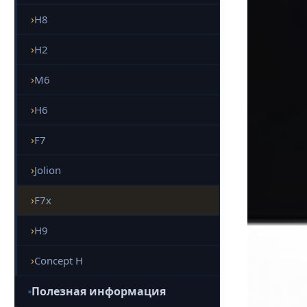
H8
H2
M6
H6
F7
Jolion
F7x
H9
Concept H
Полезная информация