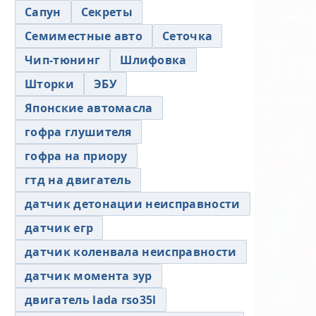
Сапун
Секреты
Семиместные авто
Сеточка
Чип-тюнинг
Шлифовка
Шторки
ЭБУ
Японские автомасла
гофра глушителя
гофра на приору
гтд на двигатель
датчик детонации неисправности
датчик егр
датчик коленвала неисправности
датчик момента эур
двигатель lada rso35l