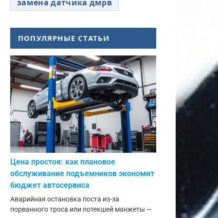
замена датчика дмрв
ПОПУЛЯРНЫЕ СТАТЬИ
Цена простоя: как плановое
обслуживание подъемников экономит
бюджет автосервиса
Аварийная остановка поста из-за
порванного троса или потекшей манжеты —