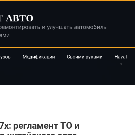
T АВТО
ремонтировать и улучшать автомобиль
ками
узов
Модификации
Своими руками
Haval
7x: регламент ТО и