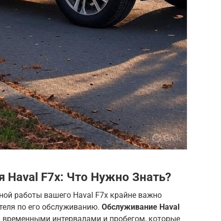
 Haval F7x: Что Нужно Знать?
ной работы вашего Haval F7x крайне важно
теля по его обслуживанию.
Обслуживание Haval
 временными интервалами и пробегом, которые