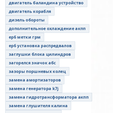
двигатель баландина устройство
двигатель корабля
дизель обороты
дополнительное охлаждение акпп
ер6 метки грм
ер6 установка распредвалов
заглушки блока цилиндров
загорелся значок абс
зазоры поршневых колец
замена амортизаторов
замена генератора k7j
замена гидротрансформатора акпп
замена глушителя калина