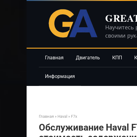
Перейти
к
GREA
контенту
Научитесь 
своими ру
Главная
Двигатель
КПП
К
Информация
Главная
»
Haval
»
F7x
Обслуживание Haval F