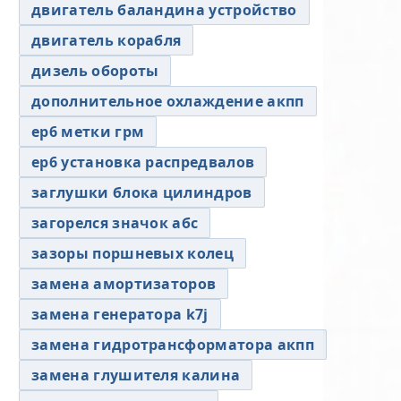
двигатель баландина устройство
двигатель корабля
дизель обороты
дополнительное охлаждение акпп
ер6 метки грм
ер6 установка распредвалов
заглушки блока цилиндров
загорелся значок абс
зазоры поршневых колец
замена амортизаторов
замена генератора k7j
замена гидротрансформатора акпп
замена глушителя калина