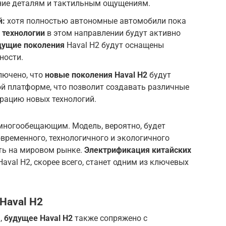
ание деталям и тактильным ощущениям.
й:
хотя полностью автономные автомобили пока
 технологии
в этом направлении будут активно
дущие поколения
Haval H2 будут оснащены
ности.
лючено, что
новые поколения Haval H2
будут
й платформе, что позволит создавать различные
рацию новых технологий.
ногообещающим. Модель, вероятно, будет
временного, технологичного и экологичного
ть на мировом рынке.
Электрификация китайских
aval H2, скорее всего, станет одним из ключевых
Haval H2
,
будущее Haval H2
также сопряжено с