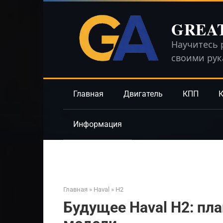
Перейти
к
GREA
контенту
Научитесь 
своими ру
Главная
Двигатель
КПП
К
Информация
Главная
»
Haval
»
H2
Будущее Haval H2: пл