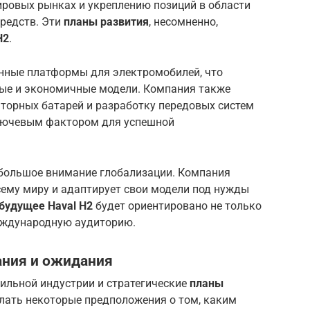
ировых рынках и укреплению позиций в области
средств. Эти
планы развития
, несомненно,
H2
.
нные платформы для электромобилей, что
ые и экономичные модели. Компания также
яторных батарей и разработку передовых систем
ключевым фактором для успешной
ет большое внимание глобализации. Компания
сему миру и адаптирует свои модели под нужды
будущее Haval H2
будет ориентировано не только
международную аудиторию.
ания и ожидания
ильной индустрии и стратегические
планы
елать некоторые предположения о том, каким