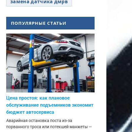
замена датчика дмрв
ПОПУЛЯРНЫЕ СТАТЬИ
Цена простоя: как плановое
обслуживание подъемников экономит
бюджет автосервиса
Аварийная остановка поста из-за
порванного троса или потекшей манжеты —