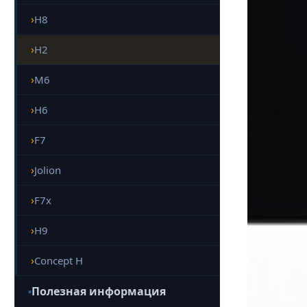
H8
H2
M6
H6
F7
Jolion
F7x
H9
Concept H
Полезная информация