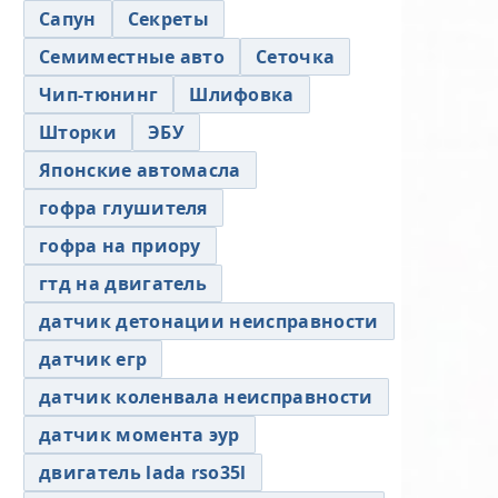
Сапун
Секреты
Семиместные авто
Сеточка
Чип-тюнинг
Шлифовка
Шторки
ЭБУ
Японские автомасла
гофра глушителя
гофра на приору
гтд на двигатель
датчик детонации неисправности
датчик егр
датчик коленвала неисправности
датчик момента эур
двигатель lada rso35l