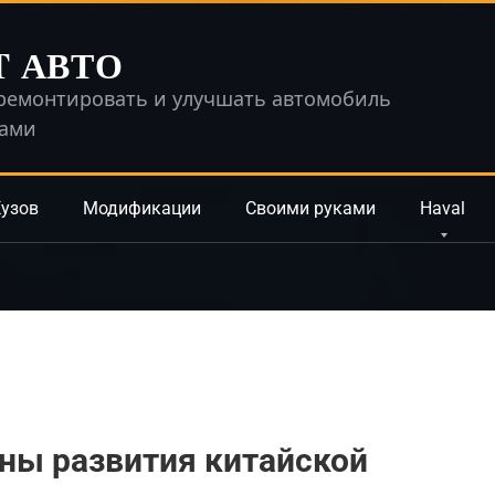
T АВТО
ремонтировать и улучшать автомобиль
ками
узов
Модификации
Своими руками
Haval
аны развития китайской