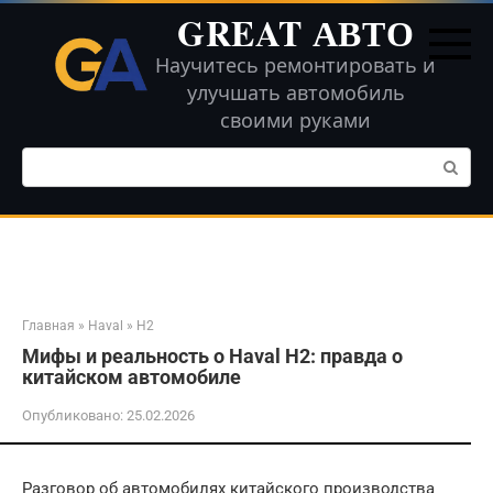
Перейти
GREAT АВТО
к
контенту
Научитесь ремонтировать и
улучшать автомобиль
своими руками
Поиск:
Главная
»
Haval
»
H2
Мифы и реальность о Haval H2: правда о
китайском автомобиле
Опубликовано:
25.02.2026
Разговор об автомобилях китайского производства