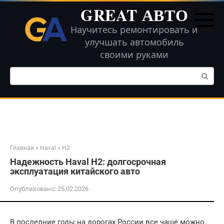
Перейти
GREAT АВТО
к
контенту
Научитесь ремонтировать и
улучшать автомобиль
своими руками
Поиск:
Главная
»
Haval
»
H2
Надежность Haval H2: долгосрочная
эксплуатация китайского авто
Опубликовано:
25.02.2026
В последние годы на дорогах России все чаще можно