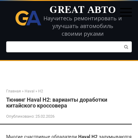
Перейти
GREAT АВТО
к
контенту
Научитесь ремонтировать и
улучшать автомобиль
своими руками
Поиск:
Главная
»
Haval
»
H2
Тюнинг Haval H2: варианты доработки
китайского кроссовера
Опубликовано:
25.02.2026
Многие счастливые обладатели
Haval H2
задумываются