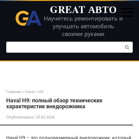
Перейти
GREAT АВТО
к
контенту
Научитесь ремонтировать и
улучшать автомобиль
своими руками
Поиск:
Главная
»
Haval
»
H9
Haval H9: полный обзор технических
характеристик внедорожника
Опубликовано:
25.02.2026
Haval H9 – это полноразмерный внедорожник, который