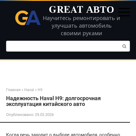
Перейти
GREAT АВТО
к
контенту
Научитесь ремонтировать и
улучшать автомобиль
своими руками
Поиск:
Главная
»
Haval
»
H9
Надежность Haval H9: долгосрочная
эксплуатация китайского авто
Опубликовано:
25.02.2026
Когда речь заходит о выборе автомобиля, особенно