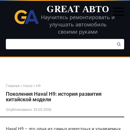
Перейти
GREAT АВТО
к
контенту
Научитесь ремонтировать и
улучшать автомобиль
своими руками
Поиск:
Главная
»
Haval
»
H9
Поколения Haval H9: история развития
китайской модели
Опубликовано:
25.02.2026
Haval H9 – это одна из самых известных и узнаваемых