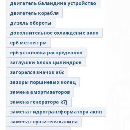
двигатель баландина устройство
двигатель корабля
дизель обороты
дополнительное охлаждение акпп
ер6 метки грм
ер6 установка распредвалов
заглушки блока цилиндров
загорелся значок абс
зазоры поршневых колец
замена амортизаторов
замена генератора k7j
замена гидротрансформатора акпп
замена глушителя калина