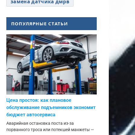
замена датчика дмрв
ПОПУЛЯРНЫЕ СТАТЬИ
Цена простоя: как плановое
обслуживание подъемников экономит
бюджет автосервиса
Аварийная остановка поста из-за
порванного троса или потекшей манжеты —