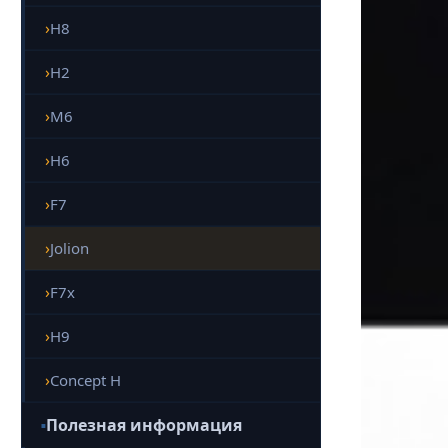
H8
H2
M6
H6
F7
Jolion
F7x
H9
Concept H
Полезная информация