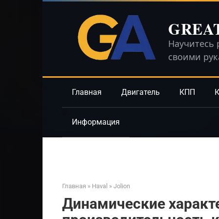
Перейти
к
GREA
контенту
Научитесь 
своими ру
Главная
Двигатель
КПП
К
Информация
Главная
»
Haval
»
Jolion
Динамические характе