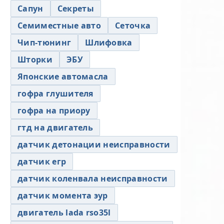
Сапун
Секреты
Семиместные авто
Сеточка
Чип-тюнинг
Шлифовка
Шторки
ЭБУ
Японские автомасла
гофра глушителя
гофра на приору
гтд на двигатель
датчик детонации неисправности
датчик егр
датчик коленвала неисправности
датчик момента эур
двигатель lada rso35l