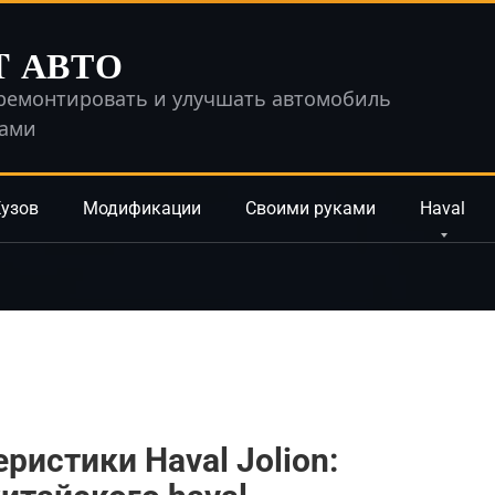
T АВТО
ремонтировать и улучшать автомобиль
ками
узов
Модификации
Своими руками
Haval
ристики Haval Jolion: