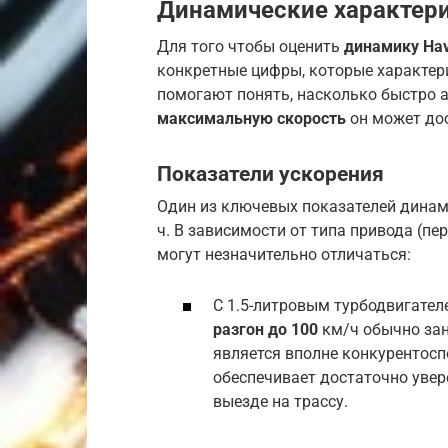
Динамические характерис
Для того чтобы оценить
динамику Hava
конкретные цифры, которые характер
помогают понять, насколько быстро 
максимальную скорость
он может дос
Показатели ускорения
Один из ключевых показателей дина
ч. В зависимости от типа привода (пе
могут незначительно отличаться:
С 1.5-литровым турбодвигател
разгон до 100
км/ч обычно зани
является вполне конкурентосп
обеспечивает достаточно уве
выезде на трассу.