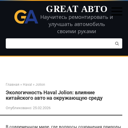
Перейти
GREAT АВТО
к
контенту
Научитесь ремонтировать и
улучшать автомобиль
своими руками
Поиск:
Главная
»
Haval
»
Jolion
Экологичность Haval Jolion: влияние
китайского авто на окружающую среду
Опубликовано:
25.02.2026
В современном мире, где вопросы сохранения природы