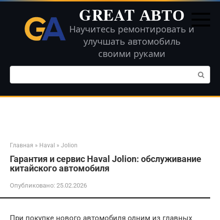
Перейти
GREAT АВТО
к
контенту
Научитесь ремонтировать и
улучшать автомобиль
своими руками
Поиск:
Главная
»
Haval
»
Jolion
Гарантия и сервис Haval Jolion: обслуживание
китайского автомобиля
Опубликовано:
25.02.2026
При покупке нового автомобиля одним из главных