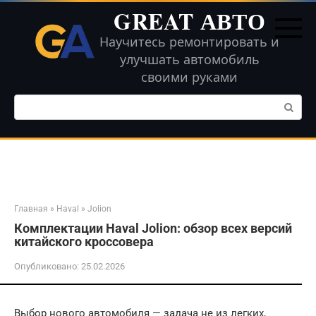
Перейти
GREAT АВТО
к
контенту
Научитесь ремонтировать и
улучшать автомобиль
своими руками
Поиск:
Главная
»
Haval
»
Jolion
Комплектации Haval Jolion: обзор всех версий
китайского кроссовера
Опубликовано:
25.02.2026
Выбор нового автомобиля — задача не из легких,