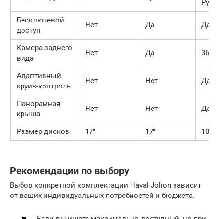
Руль
Бесключевой
Нет
Да
Да
доступ
Камера заднего
Нет
Да
360°
вида
Адаптивный
Нет
Нет
Да
круиз-контроль
Панорамная
Нет
Нет
Да
крыша
Размер дисков
17″
17″
18″
Рекомендации по выбору
Выбор конкретной комплектации Haval Jolion зависит
от ваших индивидуальных потребностей и бюджета.
Если вы ищете максимально доступный, но при