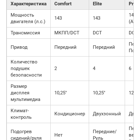
Характеристика
Comfort
Elite
Prem
Мощность
143 (
143
143
двигателя (л.с.)
(AWD
Трансмиссия
МКПП/DCT
DCT
DCT
Пере
Привод
Передний
Передний
Пол
Количество
подушек
2
4
6
безопасности
Размер
дисплея
10,25″
10,25″
12,3″
мультимедиа
Климат-
Кондиционер
Двухзонный
Двух
контроль
Пере
Подогрев
Передние/
Нет
вент
сидений/руля
Руль