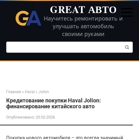
Перейти
GREAT АВТО
к
контенту
Научитесь ремонтировать и
улучшать автомобиль
своими руками
Поиск:
Главная
»
Haval
»
Jolion
Кредитование покупки Haval Jolion:
финансирование китайского авто
Опубликовано:
25.02.2026
Покупка нового автомобиля – это всегда значимый