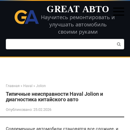
Перейти
GREAT АВТО
к
контенту
Научитесь ремонтировать и
улучшать автомобиль
своими руками
Поиск:
Главная
»
Haval
»
Jolion
Типичные неисправности Haval Jolion и
диагностика китайского авто
Опубликовано:
25.02.2026
Современные автомобили становятся все сложнее, и