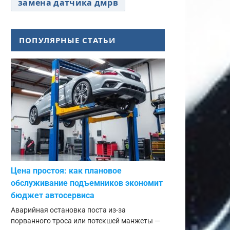
замена датчика дмрв
ПОПУЛЯРНЫЕ СТАТЬИ
Цена простоя: как плановое
обслуживание подъемников экономит
бюджет автосервиса
Аварийная остановка поста из-за
порванного троса или потекшей манжеты —