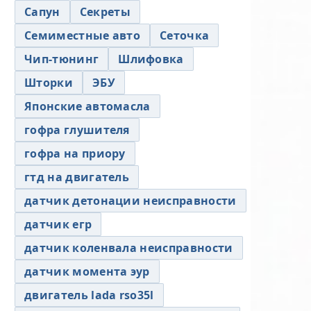
Сапун
Секреты
Семиместные авто
Сеточка
Чип-тюнинг
Шлифовка
Шторки
ЭБУ
Японские автомасла
гофра глушителя
гофра на приору
гтд на двигатель
датчик детонации неисправности
датчик егр
датчик коленвала неисправности
датчик момента эур
двигатель lada rso35l