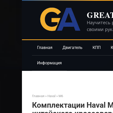
Перейти
к
GREA
контенту
Научитесь 
своими ру
Главная
Двигатель
КПП
К
Информация
Главная
»
Haval
»
M6
Комплектации Haval M