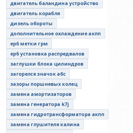
двигатель баландина устройство
двигатель корабля
дизель обороты
дополнительное охлаждение акпп
ер6 метки грм
ер6 установка распредвалов
заглушки блока цилиндров
загорелся значок абс
зазоры поршневых колец
замена амортизаторов
замена генератора k7j
замена гидротрансформатора акпп
замена глушителя калина