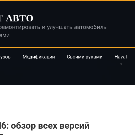
T АВТО
ремонтировать и улучшать автомобиль
ками
узов
Модификации
Своими руками
Haval
6: обзор всех версий