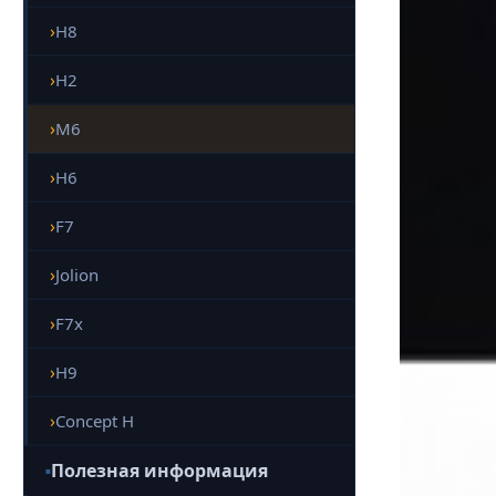
H8
H2
M6
H6
F7
Jolion
F7x
H9
Concept H
Полезная информация