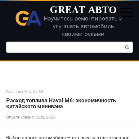
Перейти
GREAT АВТО
к
контенту
Научитесь ремонтировать и
улучшать автомобиль
своими руками
Поиск:
Главная
»
Haval
»
M6
Расход топлива Haval M6: экономичность
китайского минивэна
Опубликовано:
25.02.2026
Выбор нового автомобиля — это всегда ответственное