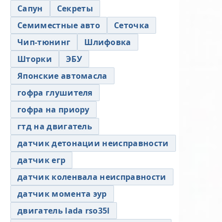
Сапун
Секреты
Семиместные авто
Сеточка
Чип-тюнинг
Шлифовка
Шторки
ЭБУ
Японские автомасла
гофра глушителя
гофра на приору
гтд на двигатель
датчик детонации неисправности
датчик егр
датчик коленвала неисправности
датчик момента эур
двигатель lada rso35l