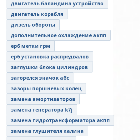
двигатель баландина устройство
двигатель корабля
дизель обороты
дополнительное охлаждение акпп
ер6 метки грм
ер6 установка распредвалов
заглушки блока цилиндров
загорелся значок абс
зазоры поршневых колец
замена амортизаторов
замена генератора k7j
замена гидротрансформатора акпп
замена глушителя калина