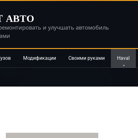
T АВТО
ремонтировать и улучшать автомобиль
ками
узов
Модификации
Своими руками
Haval