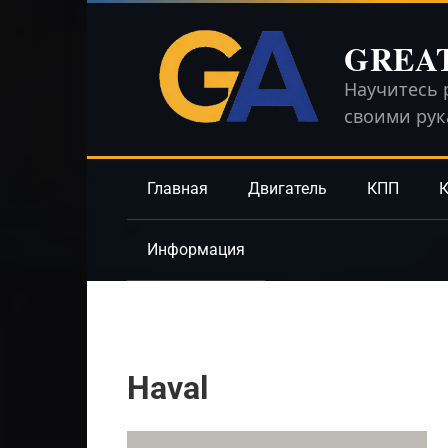
Перейти
к
GREA
контенту
Научитесь 
своими ру
Главная
Двигатель
КПП
К
Информация
Haval