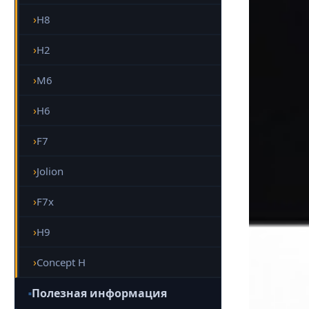
H8
H2
M6
H6
F7
Jolion
F7x
H9
Concept H
Полезная информация