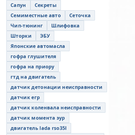
Сапун
Секреты
Семиместные авто
Сеточка
Чип-тюнинг
Шлифовка
Шторки
ЭБУ
Японские автомасла
гофра глушителя
гофра на приору
гтд на двигатель
датчик детонации неисправности
датчик егр
датчик коленвала неисправности
датчик момента эур
двигатель lada rso35l