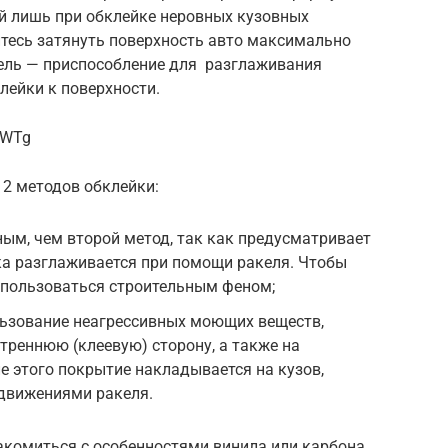
й лишь при обклейке неровных кузовных
йтесь затянуть поверхность авто максимально
ель — приспособление для разглаживания
лейки к поверхности.
YWTg
 2 методов обклейки:
ным, чем второй метод, так как предусматривает
ка разглаживается при помощи ракеля. Чтобы
спользоваться строительным феном;
ьзование неагрессивных моющих веществ,
треннюю (клеевую) сторону, а также на
е этого покрытие накладывается на кузов,
движениями ракеля.
акомиться с особенностями винила или карбона,