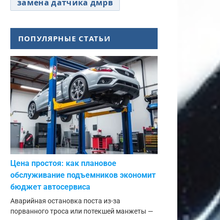
замена датчика дмрв
ПОПУЛЯРНЫЕ СТАТЬИ
Цена простоя: как плановое
обслуживание подъемников экономит
бюджет автосервиса
Аварийная остановка поста из-за
порванного троса или потекшей манжеты —