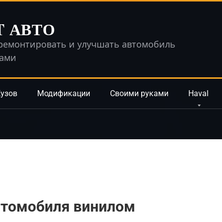
T АВТО
ремонтировать и улучшать автомобиль
ками
узов
Модификации
Своими руками
Haval
автомобиля винилом