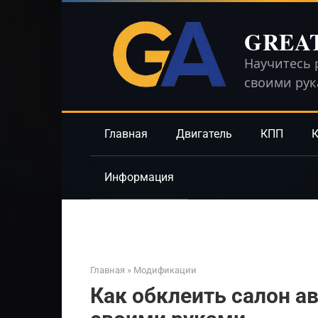
Перейти
к
GREA
контенту
Научитесь 
своими ру
Главная
Двигатель
КПП
К
Информация
Главная
»
Модификации
Как обклеить салон 