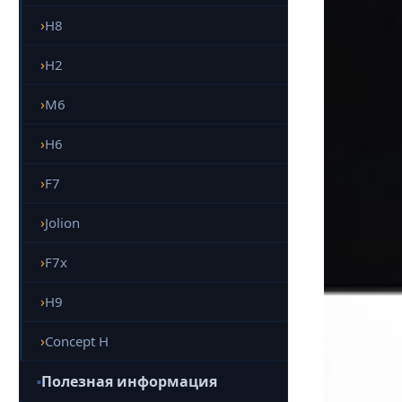
H8
H2
M6
H6
F7
Jolion
F7x
H9
Concept H
Полезная информация