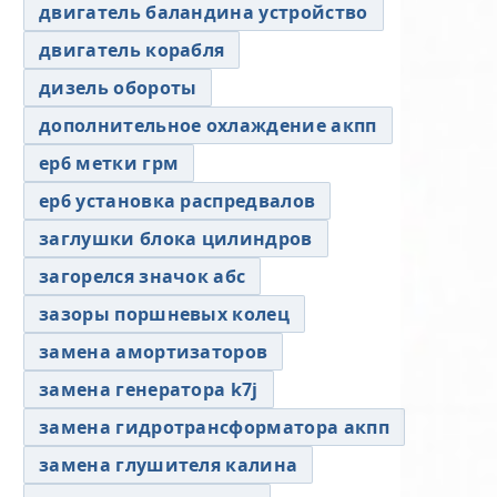
двигатель баландина устройство
двигатель корабля
дизель обороты
дополнительное охлаждение акпп
ер6 метки грм
ер6 установка распредвалов
заглушки блока цилиндров
загорелся значок абс
зазоры поршневых колец
замена амортизаторов
замена генератора k7j
замена гидротрансформатора акпп
замена глушителя калина