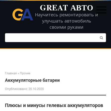
Перейти
GREAT АВТО
к
контенту
Научитесь ремонтировать и
улучшать автомобиль
своими руками
Поиск:
Главная
»
Прочее
Аккумуляторные батареи
Опубликовано:
20.10.2020
Плюсы и минусы гелевых аккумуляторов