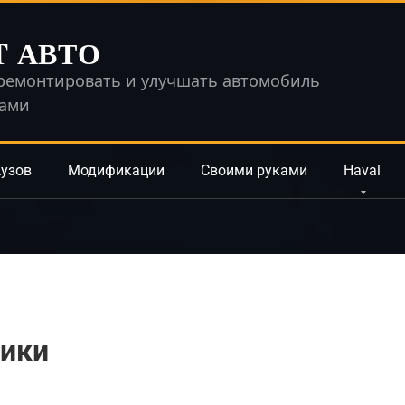
T АВТО
ремонтировать и улучшать автомобиль
ками
узов
Модификации
Своими руками
Haval
ики