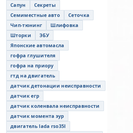
Сапун
Секреты
Семиместные авто
Сеточка
Чип-тюнинг
Шлифовка
Шторки
ЭБУ
Японские автомасла
гофра глушителя
гофра на приору
гтд на двигатель
датчик детонации неисправности
датчик егр
датчик коленвала неисправности
датчик момента эур
двигатель lada rso35l