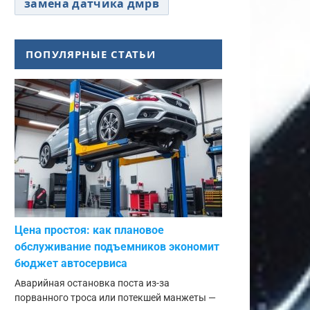
замена датчика дмрв
ПОПУЛЯРНЫЕ СТАТЬИ
Цена простоя: как плановое
обслуживание подъемников экономит
бюджет автосервиса
Аварийная остановка поста из-за
порванного троса или потекшей манжеты —