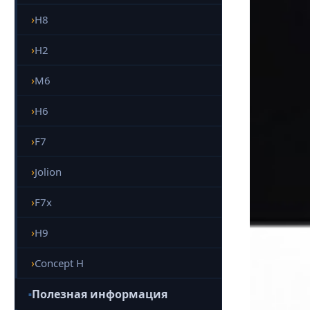
H8
H2
M6
H6
F7
Jolion
F7x
H9
Concept H
Полезная информация