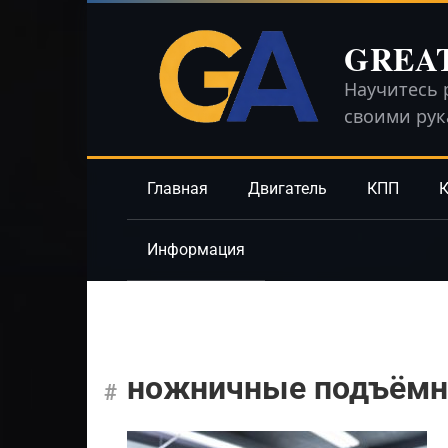
Перейти
к
GREA
контенту
Научитесь 
своими ру
Главная
Двигатель
КПП
К
Информация
ножничные подъёмн