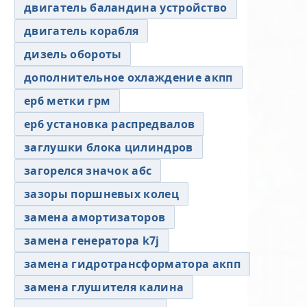
двигатель баландина устройство
двигатель корабля
дизель обороты
дополнительное охлаждение акпп
ер6 метки грм
ер6 установка распредвалов
заглушки блока цилиндров
загорелся значок абс
зазоры поршневых колец
замена амортизаторов
замена генератора k7j
замена гидротрансформатора акпп
замена глушителя калина