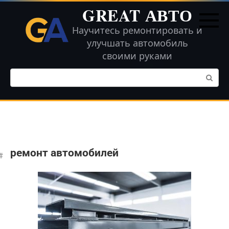
Перейти
GREAT АВТО
к
контенту
Научитесь ремонтировать и
улучшать автомобиль
своими руками
Поиск:
ремонт автомобилей