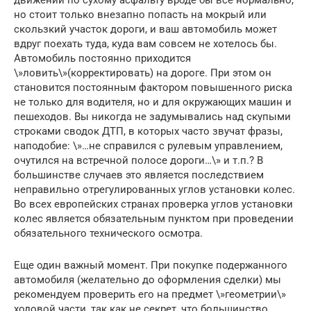
движении по сухому асфальту вроде бы все нормально,
но стоит только внезапно попасть на мокрый или
скользкий участок дороги, и ваш автомобиль может
вдруг поехать туда, куда вам совсем не хотелось бы.
Автомобиль постоянно приходится
\»ловить\»(корректировать) на дороге. При этом он
становится постоянным фактором повышенного риска
не только для водителя, но и для окружающих машин и
пешеходов. Вы никогда не задумывались над скупыми
строками сводок ДТП, в которых часто звучат фразы,
наподобие: \»…не справился с рулевым управлением,
очутился на встречной полосе дороги…\» и т.п.? В
большинстве случаев это является последствием
неправильно отрегулированных углов установки колес.
Во всех европейских странах проверка углов установки
колес является обязательным пунктом при проведении
обязательного технического осмотра.
Еще один важный момент. При покупке подержанного
автомобиля (желательно до оформления сделки) мы
рекомендуем проверить его на предмет \»геометрии\»
ходовой части, так как не секрет, что большинство