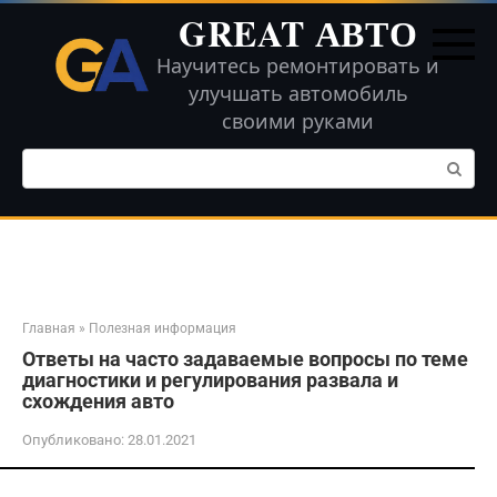
Перейти
GREAT АВТО
к
контенту
Научитесь ремонтировать и
улучшать автомобиль
своими руками
Поиск:
Главная
»
Полезная информация
Ответы на часто задаваемые вопросы по теме
диагностики и регулирования развала и
схождения авто
Опубликовано:
28.01.2021