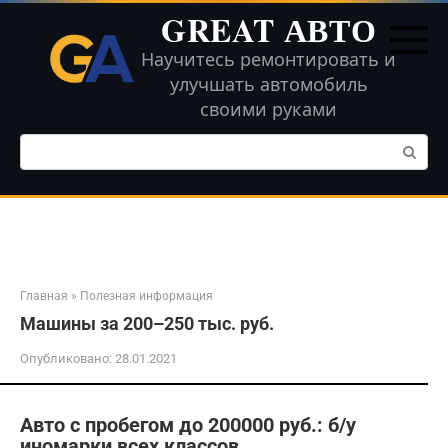
Перейти
GREAT АВТО
к
контенту
Научитесь ремонтировать и
улучшать автомобиль
своими руками
Поиск:
Главная
»
Полезная информация
Машины за 200–250 тыс. руб.
Опубликовано:
28.01.2021
Авто с пробегом до 200000 руб.: б/у
иномарки всех классов