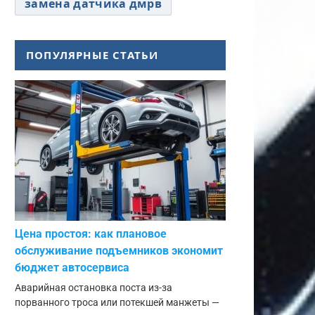
замена датчика дмрв
ПОПУЛЯРНЫЕ СТАТЬИ
Цена простоя: как плановое
обслуживание подъемников экономит
бюджет автосервиса
Аварийная остановка поста из-за
порванного троса или потекшей манжеты —