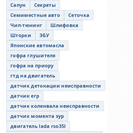
Сапун
Секреты
Семиместные авто
Сеточка
Чип-тюнинг
Шлифовка
Шторки
ЭБУ
Японские автомасла
гофра глушителя
гофра на приору
гтд на двигатель
датчик детонации неисправности
датчик егр
датчик коленвала неисправности
датчик момента эур
двигатель lada rso35l