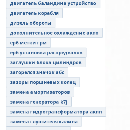
двигатель баландина устройство
двигатель корабля
дизель обороты
дополнительное охлаждение акпп
ер6 метки грм
ер6 установка распредвалов
заглушки блока цилиндров
загорелся значок абс
зазоры поршневых колец
замена амортизаторов
замена генератора k7j
замена гидротрансформатора акпп
замена глушителя калина