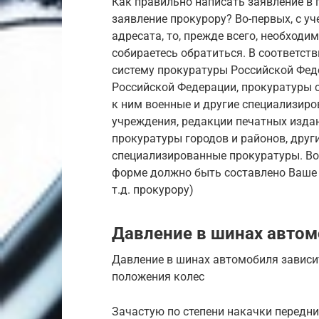
Как правильно написать заявление в 
заявление прокурору? Во-первых, с у
адресата, то, прежде всего, необходи
собираетесь обратиться. В соответств
систему прокуратуры Российской Фед
Российской Федерации, прокуратуры 
к ним военные и другие специализир
учреждения, редакции печатных изда
прокуратуры городов и районов, друг
специализированные прокуратуры. Во-
форме должно быть составлено Ваше 
т.д. прокурору)
Давление в шинах автом
Давление в шинах автомобиля зависит
положения колес
Зачастую по степени накачки передни