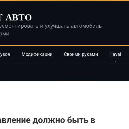
T АВТО
ремонтировать и улучшать автомобиль
ками
узов
Модификации
Своими руками
Haval
авление должно быть в