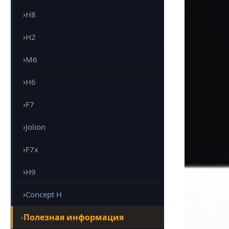
H8
H2
M6
H6
F7
Jolion
F7x
H9
Concept H
Полезная информация