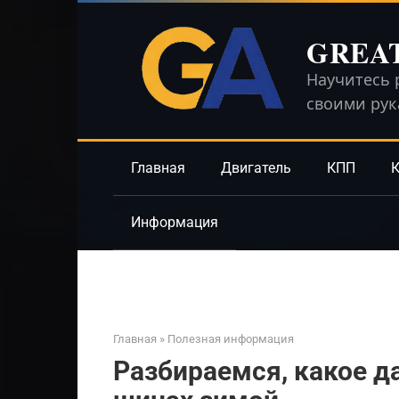
Перейти
к
GREA
контенту
Научитесь 
своими ру
Главная
Двигатель
КПП
К
Информация
Главная
»
Полезная информация
Разбираемся, какое д