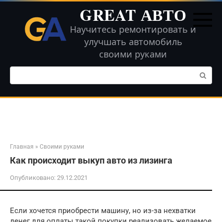
Перейти
GREAT АВТО
к
контенту
Научитесь ремонтировать и
улучшать автомобиль
своими руками
Поиск:
Главная
»
Своими руками
Как происходит выкуп авто из лизинга
Опубликовано:
29.12.2021
Если хочется приобрести машину, но из-за нехватки
денег для оплаты такой покупки реализовать желаемое