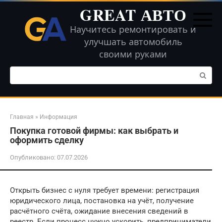
Перейти
GREAT АВТО
к
контенту
Научитесь ремонтировать и
улучшать автомобиль
своими руками
Поиск:
Главная
»
Информация
Покупка готовой фирмы: как выбрать и
оформить сделку
Опубликовано:
07.07.2026
Открыть бизнес с нуля требует времени: регистрация
юридического лица, постановка на учёт, получение
расчётного счёта, ожидание внесения сведений в
реестр. Если процесс нужно ускорить, предприниматели