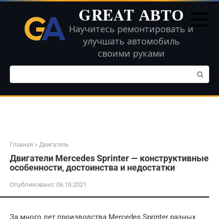
Перейти
GREAT АВТО
к
контенту
Научитесь ремонтировать и
улучшать автомобиль
своими руками
Поиск:
Главная
»
Двигатель
Двигатели Mercedes Sprinter — конструктивные
особенности, достоинства и недостатки
Опубликовано:
06.10.2021
За много лет производства Mercedes Sprinter разных