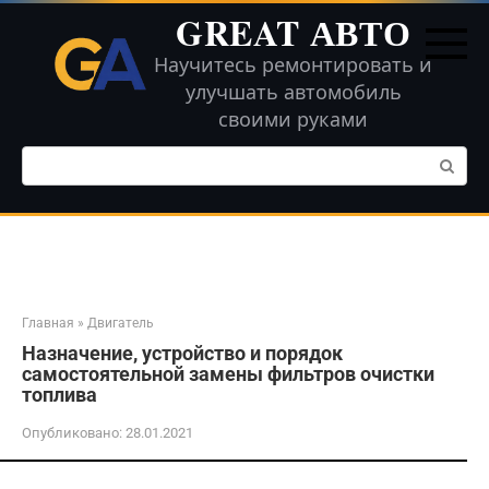
Перейти
GREAT АВТО
к
контенту
Научитесь ремонтировать и
улучшать автомобиль
своими руками
Поиск:
Главная
»
Двигатель
Назначение, устройство и порядок
самостоятельной замены фильтров очистки
топлива
Опубликовано:
28.01.2021