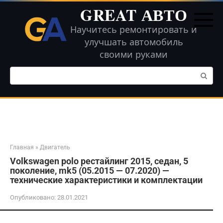
Перейти
GREAT АВТО
к
контенту
Научитесь ремонтировать и
улучшать автомобиль
своими руками
Поиск:
Главная
»
Двигатель
Volkswagen polo рестайлинг 2015, седан, 5
поколение, mk5 (05.2015 — 07.2020) —
технические характеристики и комплектации
Опубликовано:
28.01.2021