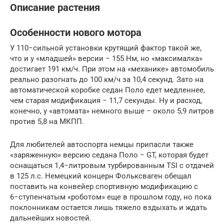
Описание растения
Особенности нового мотора
У 110−сильной установки крутящий фактор такой же,
что и у «младшей» версии − 155 Нм, но «максималка»
достигает 191 км/ч. При этом на «механике» автомобиль
реально разогнать до 100 км/ч за 10,4 секунд. Зато на
автоматической коробке седан Поло едет медленнее,
чем старая модификация − 11,7 секунды. Ну и расход,
конечно, у «автомата» немного выше − около 5,9 литров
против 5,8 на МКПП.
Для любителей автоспорта немцы припасли также
«заряженную» версию седана Поло − GT, которая будет
оснащаться 1,4−литровым турбированным TSI с отдачей
в 125 л.с. Немецкий концерн Фольксваген обещал
поставить на конвейер спортивную модификацию с
6−ступенчатым «роботом» еще в прошлом году, но пока
поклонникам остается лишь тяжело вздыхать и ждать
дальнейших новостей.