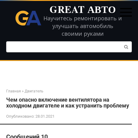
Перейти
GREAT АВТО
к
контенту
Научитесь ремонтировать и
улучшать автомобиль
своими руками
Поиск:
Главная
»
Двигатель
Чем опасно включение вентилятора на
холодном двигателе и как устранить проблему
Опубликовано:
28.01.2021
Сообщений 10