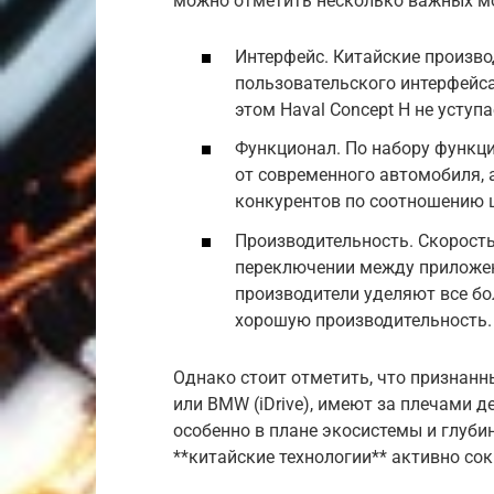
можно отметить несколько важных м
Интерфейс. Китайские произв
пользовательского интерфейса
этом Haval Concept H не усту
Функционал. По набору функций
от современного автомобиля, 
конкурентов по соотношению ц
Производительность. Скорость
переключении между приложен
производители уделяют все бо
хорошую производительность.
Однако стоит отметить, что признанн
или BMW (iDrive), имеют за плечами д
особенно в плане экосистемы и глуби
**китайские технологии** активно со