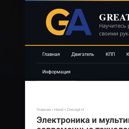
Перейти
к
GREA
контенту
Научитесь 
своими ру
Главная
Двигатель
КПП
К
Информация
Главная
»
Haval
»
Concept H
Электроника и мульти