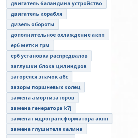
двигатель баландина устройство
двигатель корабля
дизель обороты
дополнительное охлаждение акпп
ер6 метки грм
ер6 установка распредвалов
заглушки блока цилиндров
загорелся значок абс
зазоры поршневых колец
замена амортизаторов
замена генератора k7j
замена гидротрансформатора акпп
замена глушителя калина