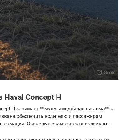
 Haval Concept H
ncept H занимает **мультимедийная система** с
извана обеспечить водителю и пассажирам
нформации. Основные возможности включают:
истема позволяет строить маршруты с учетом