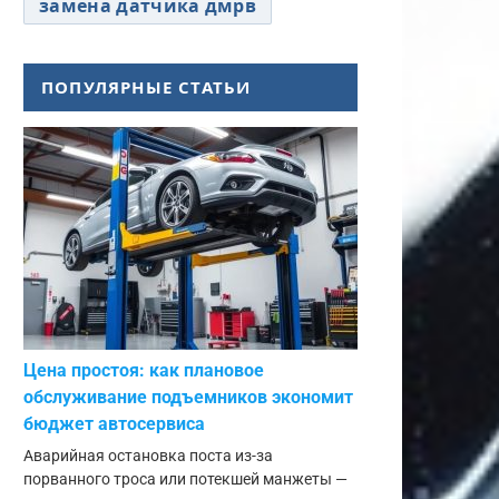
замена датчика дмрв
ПОПУЛЯРНЫЕ СТАТЬИ
Цена простоя: как плановое
обслуживание подъемников экономит
бюджет автосервиса
Аварийная остановка поста из-за
порванного троса или потекшей манжеты —