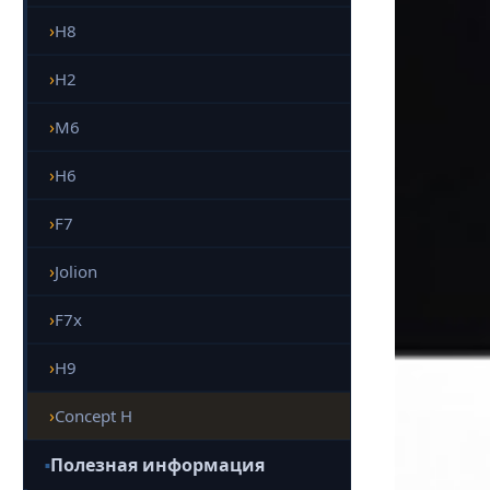
H8
H2
M6
H6
F7
Jolion
F7x
H9
Concept H
Полезная информация