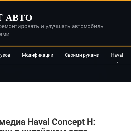
T АВТО
ремонтировать и улучшать автомобиль
ками
узов
Модификации
Своими руками
Haval
медиа Haval Concept H: