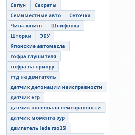
Сапун
Секреты
Семиместные авто
Сеточка
Чип-тюнинг
Шлифовка
Шторки
ЭБУ
Японские автомасла
гофра глушителя
гофра на приору
гтд на двигатель
датчик детонации неисправности
датчик егр
датчик коленвала неисправности
датчик момента эур
двигатель lada rso35l