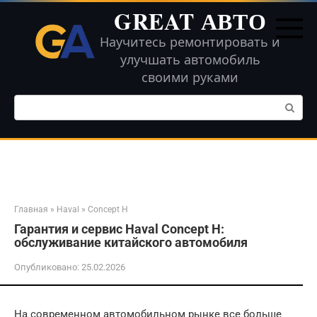
Перейти
GREAT АВТО
к
контенту
Научитесь ремонтировать и
улучшать автомобиль
своими руками
Поиск:
Главная
»
Haval
»
Concept H
Гарантия и сервис Haval Concept H:
обслуживание китайского автомобиля
Опубликовано:
25.02.2026
На современном автомобильном рынке все больше