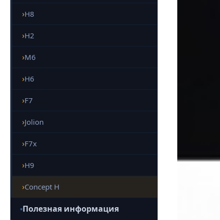
H8
H2
M6
H6
F7
Jolion
F7x
H9
Concept H
Полезная информация