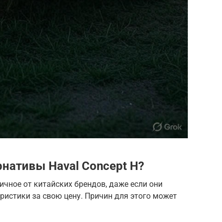
нативы Haval Concept H?
ичное от китайских брендов, даже если они
истики за свою цену. Причин для этого может