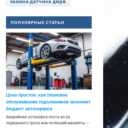
замена датчика дмрв
ПОПУЛЯРНЫЕ СТАТЬИ
Цена простоя: как плановое
обслуживание подъемников экономит
бюджет автосервиса
Аварийная остановка поста из-за
порванного троса или потекшей манжеты —