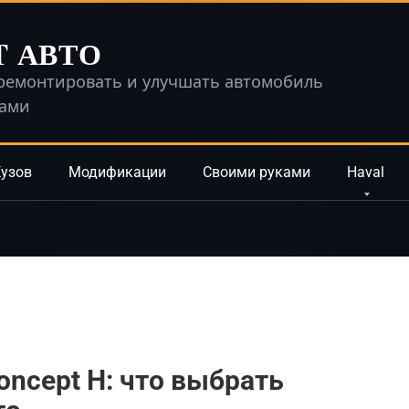
T АВТО
ремонтировать и улучшать автомобиль
ками
узов
Модификации
Своими руками
Haval
oncept H: что выбрать