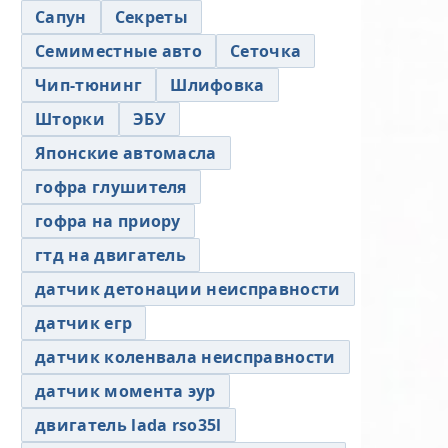
Сапун
Секреты
Семиместные авто
Сеточка
Чип-тюнинг
Шлифовка
Шторки
ЭБУ
Японские автомасла
гофра глушителя
гофра на приору
гтд на двигатель
датчик детонации неисправности
датчик егр
датчик коленвала неисправности
датчик момента эур
двигатель lada rso35l