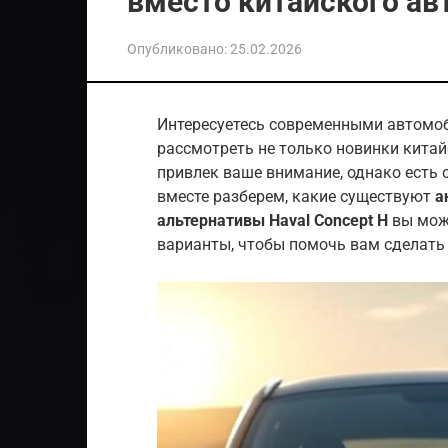
вместо китайского ав
Опубликовано:
25.02.2026
Интересуетесь современными автомоб
рассмотреть не только новинки кита
привлек ваше внимание, однако есть с
вместе разберем, какие существуют
а
альтернативы Haval Concept H
вы мож
варианты, чтобы помочь вам сделат