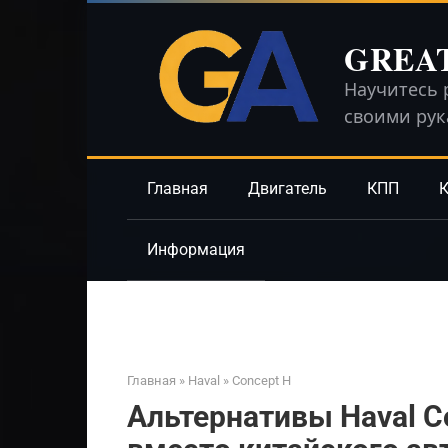
Перейти
к
GREA
контенту
Научитесь 
своими ру
Главная
Двигатель
КПП
К
Информация
Главная
»
Haval
»
Concept H
Альтернативы Haval C