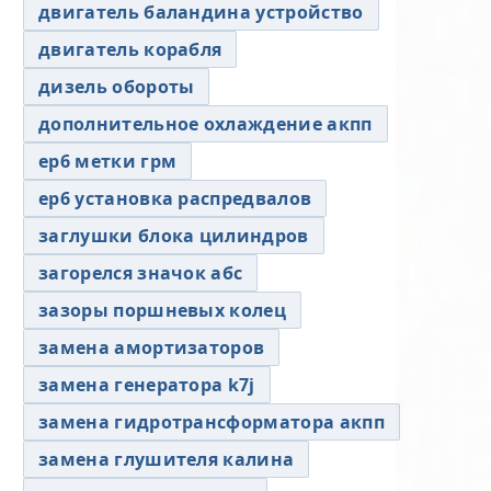
двигатель баландина устройство
двигатель корабля
дизель обороты
дополнительное охлаждение акпп
ер6 метки грм
ер6 установка распредвалов
заглушки блока цилиндров
загорелся значок абс
зазоры поршневых колец
замена амортизаторов
замена генератора k7j
замена гидротрансформатора акпп
замена глушителя калина