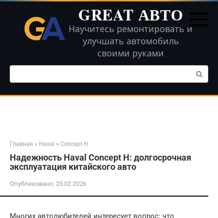
Перейти
GREAT АВТО
к
контенту
Научитесь ремонтировать и
улучшать автомобиль
своими руками
Поиск:
Главная
»
Haval
»
Concept H
Надежность Haval Concept H: долгосрочная
эксплуатация китайского авто
Опубликовано:
25.02.2026
Многих автолюбителей интересует вопрос: что