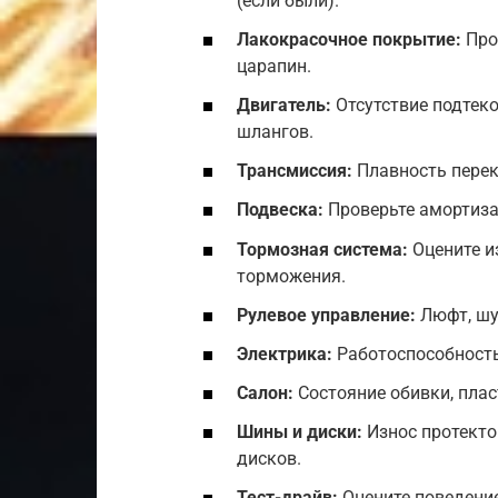
(если были).
Лакокрасочное покрытие:
Про
царапин.
Двигатель:
Отсутствие подтеко
шлангов.
Трансмиссия:
Плавность перек
Подвеска:
Проверьте амортиза
Тормозная система:
Оцените и
торможения.
Рулевое управление:
Люфт, шу
Электрика:
Работоспособность 
Салон:
Состояние обивки, плас
Шины и диски:
Износ протекто
дисков.
Тест-драйв:
Оцените поведение