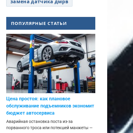
замена датчика дмрв
ПОПУЛЯРНЫЕ СТАТЬИ
Цена простоя: как плановое
обслуживание подъемников экономит
бюджет автосервиса
Аварийная остановка поста из-за
порванного троса или потекшей манжеты —