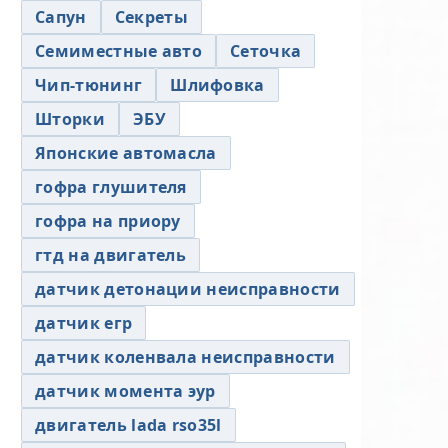
Сапун
Секреты
Семиместные авто
Сеточка
Чип-тюнинг
Шлифовка
Шторки
ЭБУ
Японские автомасла
гофра глушителя
гофра на приору
гтд на двигатель
датчик детонации неисправности
датчик егр
датчик коленвала неисправности
датчик момента эур
двигатель lada rso35l