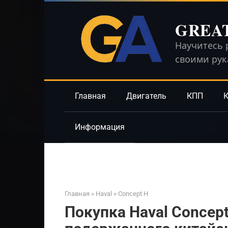
Перейти
к
GREA
контенту
Научитесь 
своими ру
Главная
Двигатель
КПП
К
Информация
Главная
»
Haval
»
Concept H
Покупка Haval Concept