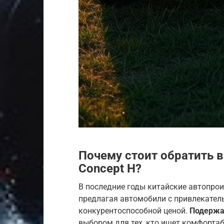
Почему стоит обратить 
Concept H?
В последние годы китайские автопрои
предлагая автомобили с привлекател
конкурентоспособной ценой.
Подержа
выбором для тех, кто ищет комфорта