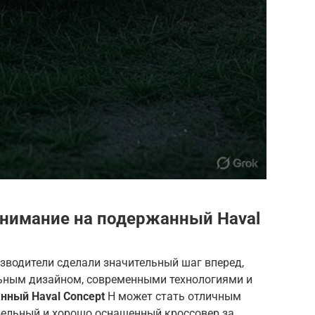
внимание на подержанный Haval
зводители сделали значительный шаг вперед,
ьным дизайном, современными технологиями и
нный Haval Concept
H может стать отличным
бельный и хорошо оснащенный кроссовер за