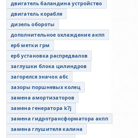
двигатель баландина устройство
двигатель корабля
дизель обороты
дополнительное охлаждение акпп
ер6 метки грм
ер6 установка распредвалов
заглушки блока цилиндров
загорелся значок абс
зазоры поршневых колец
замена амортизаторов
замена генератора k7j
замена гидротрансформатора акпп
замена глушителя калина