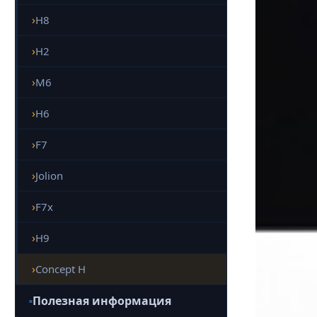
H8
H2
M6
H6
F7
Jolion
F7x
H9
Concept H
Полезная информация