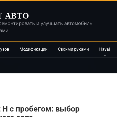
T АВТО
ремонтировать и улучшать автомобиль
ками
узов
Модификации
Своими руками
Haval
 H с пробегом: выбор